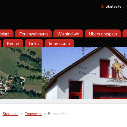
Startseite
lplatz
Ferienwohnung
Wo sind wir
Übersichtsplan
Kirche
Links
Impressum
Startseite
>
Feuerwehr
>
Brunnenfest