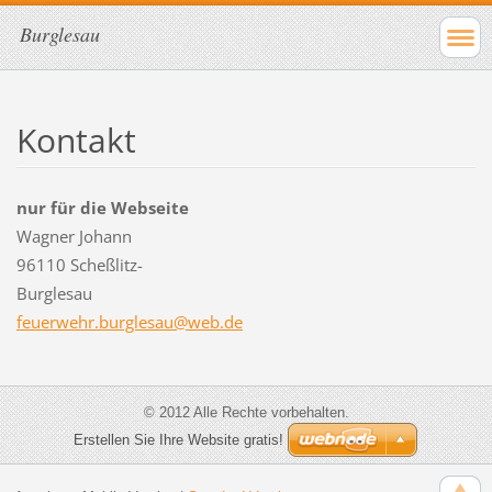
Burglesau
Kontakt
nur für die Webseite
Wagner Johann
96110 Scheßlitz-
Burglesau
feuerweh
r.burgle
sau@web.
de
© 2012 Alle Rechte vorbehalten.
Erstellen Sie Ihre Website gratis!