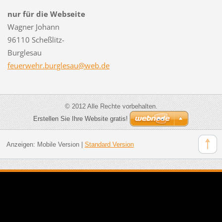
nur für die Webseite
Wagner Johann
96110 Scheßlitz-
Burglesau
feuerweh
r.burgle
sau@web.
de
© 2012 Alle Rechte vorbehalten.
Erstellen Sie Ihre Website gratis!
Anzeigen:
Mobile Version
|
Standard Version