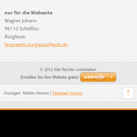
nur für die Webseite
Wagner Johann
96110 Scheßlitz-
Burglesau
feuerweh
r.burgle
sau@web.
de
© 2012 Alle Rechte vorbehalten.
Erstellen Sie Ihre Website gratis!
Anzeigen:
Mobile Version
|
Standard Version